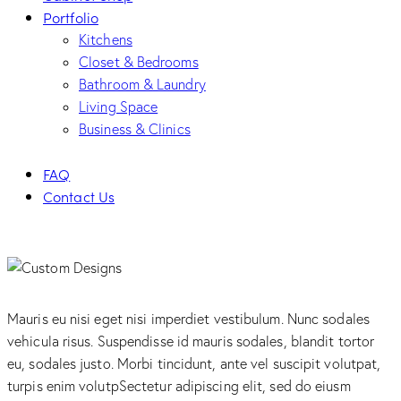
Portfolio
Kitchens
Closet & Bedrooms
Bathroom & Laundry
Living Space
Business & Clinics
FAQ
Contact Us
facebook-
twitter-
dribble-
instagram
1
new
new
Mauris eu nisi eget nisi imperdiet vestibulum. Nunc sodales
vehicula risus. Suspendisse id mauris sodales, blandit tortor
eu, sodales justo. Morbi tincidunt, ante vel suscipit volutpat,
turpis enim volutpSectetur adipiscing elit, sed do eiusm