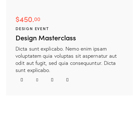
$450.
00
DESIGN EVENT
Design Masterclass
Dicta sunt explicabo. Nemo enim ipsam
voluptatem quia voluptas sit aspernatur aut
odit aut fugit, sed quia consequuntur. Dicta
sunt explicabo.
facebook-
twitter-
dribble-
instagram
1
new
new