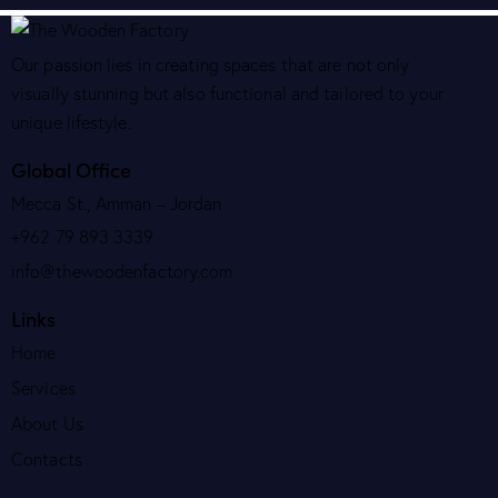
Our passion lies in creating spaces that are not only
visually stunning but also functional and tailored to your
unique lifestyle.
Global Office
Mecca St., Amman – Jordan
+962 79 893 3339
info@thewoodenfactory.com
Links
Home
Services
About Us
Contacts